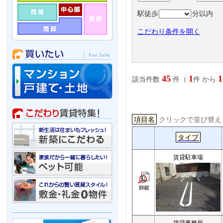
駅徒歩
分以内
こだわり条件を開く
45
1
1
該当件数
件（
件 から
項目名
クリックで並び替
タイプ
賃貸駐車場