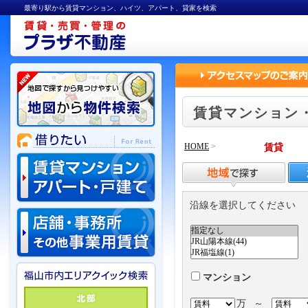
最寄り駅から賃貸マンション、ハイツ、アパート、貸家を検索
賃貸マンション
HOME
>
賃貸
沿線を選択してください
マンション
万
～