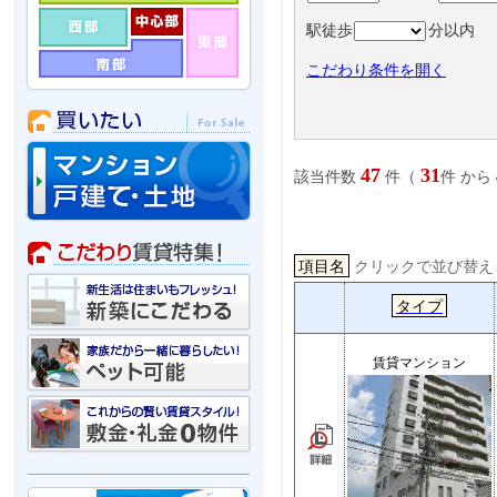
駅徒歩
分以内
こだわり条件を開く
47
31
該当件数
件（
件 から
項目名
クリックで並び替
タイプ
賃貸マンション