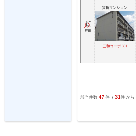
賃貸マンション
三和コーポ 301
47
31
該当件数
件（
件 から