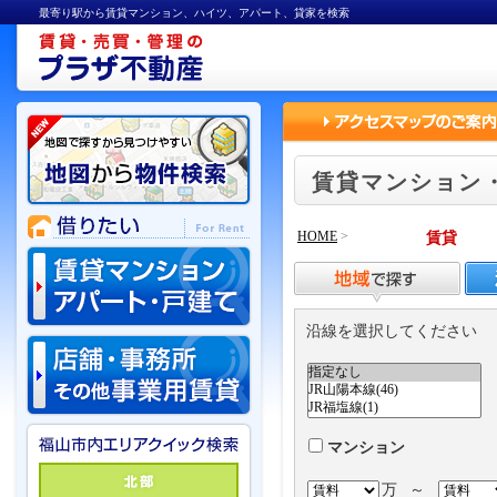
最寄り駅から賃貸マンション、ハイツ、アパート、貸家を検索
賃貸マンション
HOME
>
賃貸
沿線を選択してください
マンション
万
～