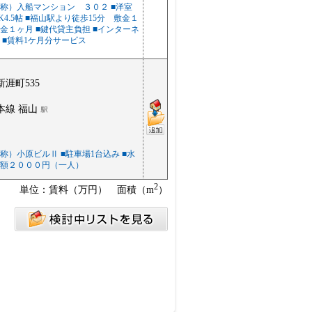
称）入船マンション ３０２ ■洋室
K4.5帖 ■福山駅より徒歩15分 敷金１
金１ヶ月 ■鍵代貸主負担 ■インターネ
 ■賃料1ケ月分サービス
涯町535
本線 福山
称）小原ビルⅡ ■駐車場1台込み ■水
額２０００円（一人）
2
単位：賃料（万円） 面積（m
）