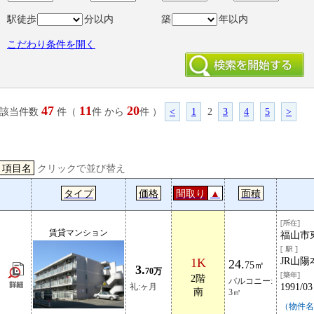
駅徒歩
分以内
築
年以内
こだわり条件を開く
47
11
20
該当件数
件（
件 から
件 ）
<
1
2
3
4
5
>
項目名
クリックで並び替え
タイプ
価格
間取り
▲
面積
賃貸マンション
福山市東
1K
JR山陽
24.
75㎡
3.
70万
2階
バルコニー:
礼:ヶ月
1991/03
南
3㎡
（物件名