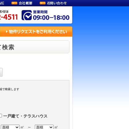
て検索
域で検索します
一戸建て・テラスハウス
㎡
～
㎡