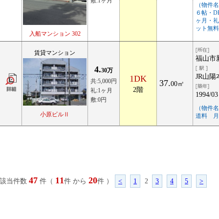
敷:1ヶ月
（物件名
６帖・D
ヶ月・礼
ット無料
入船マンション 302
賃貸マンション
福山市新
4.
30万
JR山陽
1DK
共:5,000円
37.
00㎡
2階
礼:1ヶ月
1994/03
敷:0円
（物件名
小原ビルⅡ
道料 月
47
11
20
該当件数
件（
件 から
件 ）
<
1
2
3
4
5
>