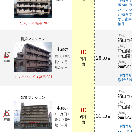
（物件名
隣540
たマンシ
た物件で
す。南向
フルリール松浦 202
物件
賃貸マンション
福山市手
4.
60万
JR山陽
1K
JR山陽
共:3,000円
28.
00㎡
3階
礼:1ヶ月
東
2005/03
敷:1ヶ月
（物件名
モンテソレイユ冨田 301
場1台5
福山市東
賃貸マンション
4.
JR山陽
80万
1K
0.1万円 ↓
31.
18㎡
6階
2001/04
管:2,000円
東
敷:2ヶ月
（物件名称
ｮﾝ 1Ｋ 