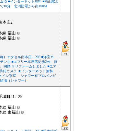
ム済 ■インターネット無料 ■福山駅よ
で10分 北消防署から南100M
南本庄2
本線 福山
本線 福山
称）エクセル南本庄 203 ■洋室８
チン小 ■エブリー本庄店徒歩2分 買
、閑静 ※リフォームしました ■エア
■防犯カメラ ★インターネット無料
トイレ別室 シャワー有プロパンガ
給湯（シャワー）
城町412-25
本線 福山
本線 東福山