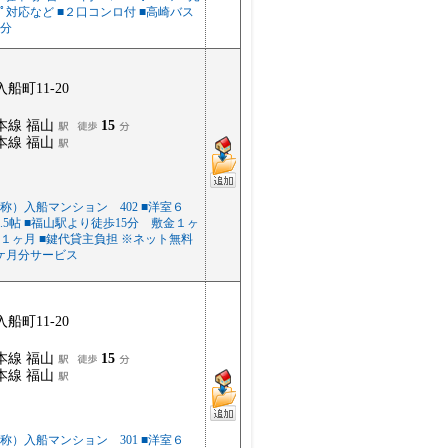
ﾀｲﾌﾟ対応など ■２口コンロ付 ■高崎バス
分
船町11-20
本線 福山
15
本線 福山
称）入船マンション 402 ■洋室６
4.5帖 ■福山駅より徒歩15分 敷金１ヶ
１ヶ月 ■鍵代貸主負担 ※ネット無料
ケ月分サービス
船町11-20
本線 福山
15
本線 福山
称）入船マンション 301 ■洋室６