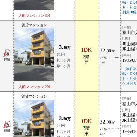
帖・DK
月・礼金
利用 ■
入船マンション 301
賃貸マンション
福山市入
JR山陽
3.
40万
1DK
JR山陽
32.
00㎡
共:円
2階
バルコニー:
礼:1ヶ月
1985/08
西
4㎡
敷:1ヶ月
（物件名
帖・DK
月・礼金
ケ月分サ
入船マンション 201
賃貸マンション
福山市入
JR山陽
3.
50万
1DK
JR山陽
32.
00㎡
共:円
3階
バルコニー:
礼:1ヶ月
1985/08
東
4㎡