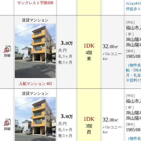
サンクレスト宇田608
ﾏﾝｼｮﾝ
停徒歩１
賃貸マンション
福山市入
JR山陽
3.
20万
1DK
JR山陽
32.
00㎡
共:円
4階
バルコニー:
礼:1ヶ月
1985/08
東
4㎡
敷:1ヶ月
（物件名
帖・DK
月・礼金
※賃料1
入船マンション 402
賃貸マンション
福山市入
JR山陽
3.
30万
1DK
JR山陽
32.
00㎡
共:円
3階
バルコニー:
礼:1ヶ月
1985/08
西
4㎡
敷:1ヶ月
（物件名