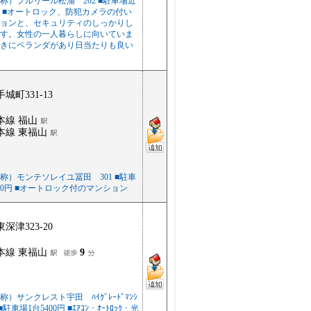
称）フルリール松浦 202 ■駐車場近
0円 ■オートロック、防犯カメラの付い
ョンと、セキュリティのしっかりし
す。女性の一人暮らしに向いていま
きにベランダがあり日当たりも良い
城町331-13
本線 福山
本線 東福山
称）モンテソレイユ冨田 301 ■駐車
400円 ■オートロック付のマンション
深津323-20
本線 東福山
9
）サンクレスト宇田 ﾊｲｸﾞﾚｰﾄﾞﾏﾝｼ
■駐車場1台5400円 ■ｴｱｺﾝ・ｵｰﾄﾛｯｸ・光