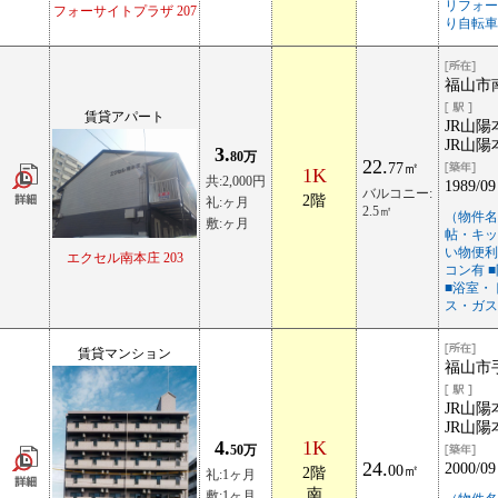
リフォー
フォーサイトプラザ 207
り自転車
福山市
賃貸アパート
JR山陽
JR山陽
3.
80万
22.
77㎡
1K
共:2,000円
1989/09
バルコニー:
2階
礼:ヶ月
2.5㎡
（物件名
敷:ヶ月
帖・キッ
い物便利
エクセル南本庄 203
コン有 
■浴室・
ス・ガス
賃貸マンション
福山市手
JR山陽
JR山陽
4.
1K
50万
24.
2000/09
00㎡
2階
礼:1ヶ月
南
敷:1ヶ月