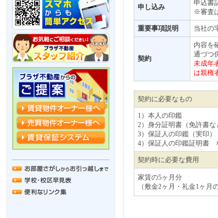
申込書
申し込み
※審査
重要事項説明
当社の
内容を
通づつ
契約
未成年
は親権
契約に必要なもの
1）本人の印鑑
2）身分証明書（免許書な
3）保証人の印鑑（実印）
4）保証人の印鑑証明書 
契約時に必要な費用
家賃の5ヶ月分
（敷金2ヶ月・礼金1ヶ月