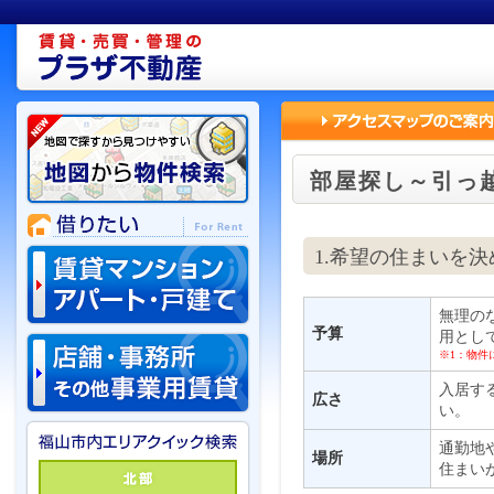
部屋探し～引っ
1.希望の住まいを決
無理の
予算
用とし
※1：物件
入居す
広さ
い。
通勤地
場所
住まい