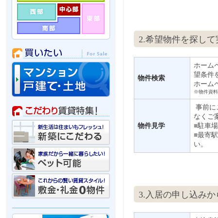
2.希望物件を探し
ホーム
望条件
物件検索
ホーム
※物件資料
事前に
なくご
物件見学
■
駐車場
■
最寄駅
い。
3.入居の申し込み