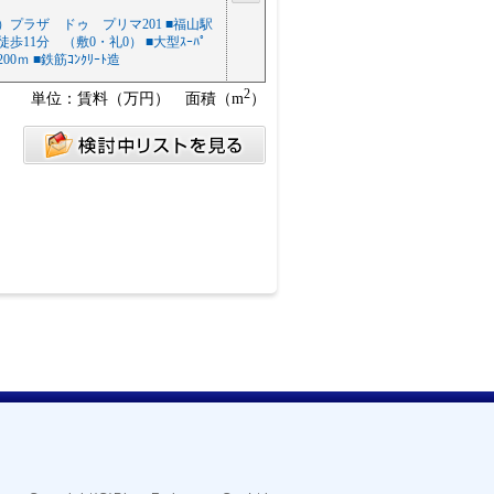
）プラザ ドゥ プリマ201 ■福山駅
歩11分 （敷0・礼0） ■大型ｽｰﾊﾟ
ｰ200ｍ ■鉄筋ｺﾝｸﾘｰﾄ造
2
単位：賃料（万円） 面積（m
）