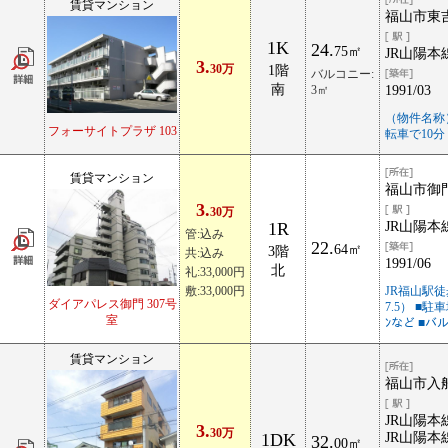
賃貸マンション
福山市東吉
1K
24.
75㎡
JR山陽本
3.
30万
1階
バルコニー:
南
3㎡
1991/03
（物件名称
フォーサイトプラザ 103
転車で10分
賃貸マンション
福山市御
3.
30万
1R
JR山陽本
管:込み
22.
64㎡
3階
共:込み
1991/06
北
礼:33,000円
敷:33,000円
JR福山駅徒
ダイアパレス御門 307号
7.5） ■駐車
室
ﾝなど ■バル
賃貸マンション
福山市入船
JR山陽本
3.
30万
1DK
JR山陽本
32.
00㎡