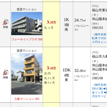
賃貸マンション
福山市東吉
1K
JR山陽本
24.
75㎡
3.
20万
3階
バルコニー:
礼:ヶ月
1991/03
南
3㎡
（物件名称
転車で10分
フォーサイトプラザ 308
０円キャン
賃貸マンション
福山市入船
JR山陽本
3.
20万
1DK
JR山陽本
32.
00㎡
共:円
4階
バルコニー:
礼:1ヶ月
1985/08
東
4㎡
敷:1ヶ月
（物件名称
DK4.5帖
金１ヶ月 ■
月分サービ
入船マンション 402