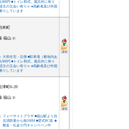
,000円 ■トイレ和式、風呂外に有り
貸主の立会い有り≫ ●高齢者及び外国
断りしています
治米町
線 福山
）大和住宅・左側 ■駐車場（敷地内あ
,000円 ■トイレ和式、風呂外に有り
貸主の立会い有り≫ ●高齢者及び外国
断りしています
津町6-20
線 福山
）フォーサイトプラザ ■福山駅より自
 北消防署から南100M ■壁式RC造 ★
、敷金・礼金０円キャンペーン中