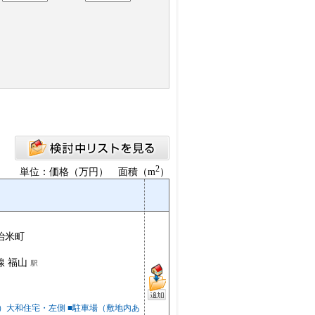
2
単位：価格（万円） 面積（m
）
治米町
線 福山
）大和住宅・左側 ■駐車場（敷地内あ