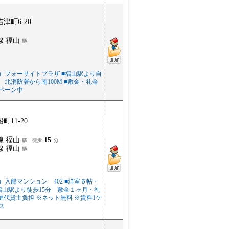
津町6-20
線 福山
）フォーサイトプラザ ■福山駅より自
 北消防署から南100M ■敷金・礼金
ペーン中
町11-20
線 福山
15
線 福山
）入船マンション 402 ■洋室６帖・
 ■福山駅より徒歩15分 敷金１ヶ月・礼
鍵代貸主負担 ※ネット無料 ※賃料1ケ
ス