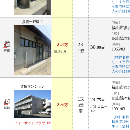
り）１ケ月4
≪案内時に
人の方はお
賃貸一戸建て
福山市多
JR山陽本
2.
2K
20万
36.
00㎡
1965/03
1階
敷:3ヶ月
（物件名称
り）１ケ月4
≪案内時に
人の方はお
賃貸マンション
福山市東吉
1K
JR山陽本
24.
75㎡
2.
90万
3階
バルコニー:
1991/03
南
3㎡
（物件名称
転車で10分
フォーサイトプラザ 306
ネット無料