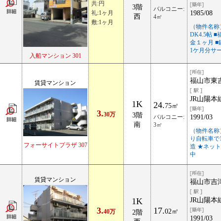
共:円
3階
バルコニー:
礼:1ヶ月
1985/08
西
4㎡
敷:1ヶ月
（物件名称
DK4.5帖
金１ヶ月 
1ケ月分サ
入船マンション 301
福山市東吉
賃貸マンション
JR山陽本
1K
24.
75㎡
3.
30万
3階
バルコニー:
1991/03
南
3㎡
（物件名称
り自転車で1
フォーサイトプラザ 307
造 ★ネッ
中
賃貸マンション
福山市吉津
1K
JR山陽本
3.
17.
02㎡
40万
2階
1991/03