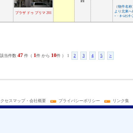
西
（物件名称
より北東へ徒
プラザ ドゥ プリマ 201
ｰ・ﾎｰﾑｾﾝﾀ
47
1
10
該当件数
件（
件 から
件 ） 1
2
3
4
5
>
アクセスマップ・会社概要
プライバシーポリシー
リンク集