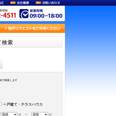
て検索
域で検索します
一戸建て・テラスハウス
㎡
～
㎡