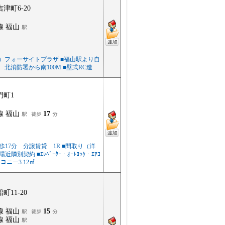
津町6-20
線 福山
）フォーサイトプラザ ■福山駅より自
 北消防署から南100M ■壁式RC造
門町1
線 福山
17
歩17分 分譲賃貸 1R ■間取り（洋
場近隣別契約 ■ｴﾚﾍﾞｰﾀｰ・ｵｰﾄﾛｯｸ・ｴｱｺ
コニー3.12㎡
町11-20
線 福山
15
線 福山