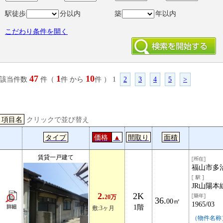
駅徒歩
分以内
築
年以内
こだわり条件を開く
47
1
10
該当件数
件（
件 から
件 ） 1
2
3
4
5
>
項目名
クリックで並び替え
タイプ
価格
▲
間取り
面積
賃貸一戸建て
福山市多
JR山陽本
2.
2K
20万
36.
00㎡
1965/03
1階
敷:3ヶ月
（物件名称