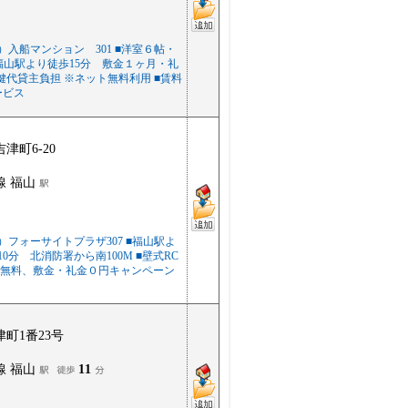
）入船マンション 301 ■洋室６帖・
 ■福山駅より徒歩15分 敷金１ヶ月・礼
■鍵代貸主負担 ※ネット無料利用 ■賃料
ービス
津町6-20
線 福山
）フォーサイトプラザ307 ■福山駅よ
0分 北消防署から南100M ■壁式RC
ト無料、敷金・礼金０円キャンペーン
町1番23号
線 福山
11