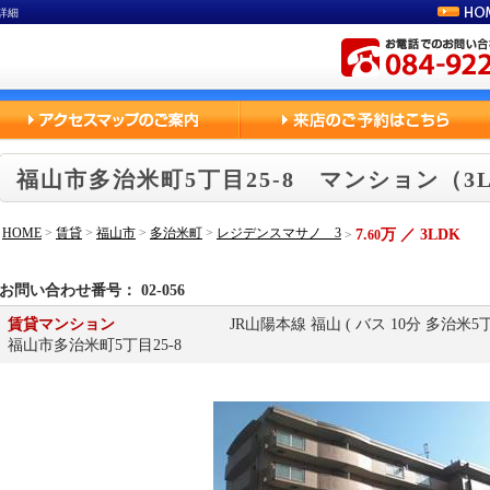
詳細
福山市多治米町5丁目25-8 マンション（3
HOME
>
賃貸
>
福山市
>
多治米町
>
レジデンスマサノ 3
7.
万 ／ 3LDK
>
60
お問い合わせ番号： 02-056
賃貸マンション
JR山陽本線 福山 ( バス 10分 多治米
福山市多治米町5丁目25-8