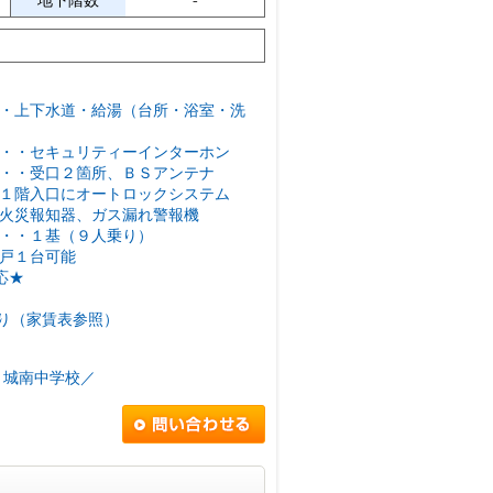
地下階数
-
・上下水道・給湯（台所・浴室・洗
・・セキュリティーインターホン
・・受口２箇所、ＢＳアンテナ
１階入口にオートロックシステム
火災報知器、ガス漏れ警報機
・・１基（９人乗り）
戸１台可能
応★
あり（家賃表参照）
 城南中学校／