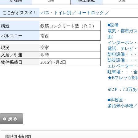
所在階
5階
地上階数
6階
ここがオススメ！
バス・トイレ別 ／ オートロック ／
■設備
構造
鉄筋コンクリート造（ＲＣ）
電気・都市ガス
バルコニー
南西
面）
インターホン・
現況
空家
電話、テレビ・
防犯設備・・・
入居／引渡
即時
防災設備・・・
物件掲載日
2015年7月2日
エレベーター・
駐車場・・・全
★Bフレッツ対
※2Ｆ：7.3万
■学校区：
多治米小学校／
周辺地図