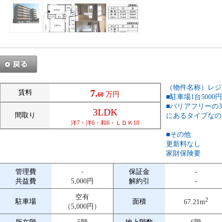
（物件名称）レジ
7.
賃料
万円
60
■駐車場1台5000
■バリアフリーの
3LDK
間取り
にあるタイプなの
洋7・洋6・和6・ＬＤＫ10
■その他
更新料なし
家財保険要
管理費
-
保証金
-
共益費
5,000円
解約引
-
空有
2
駐車場
面積
67.21m
（5,000円）