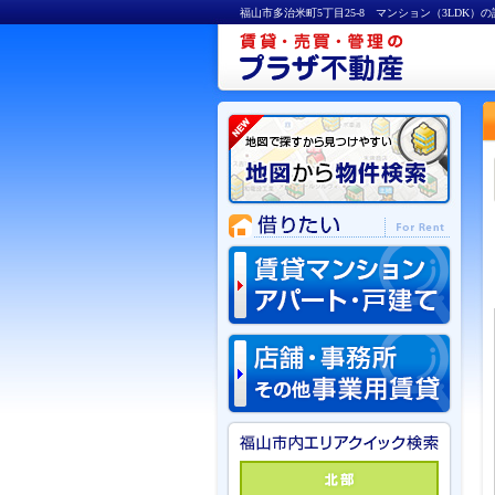
福山市多治米町5丁目25-8 マンション（3LDK）の