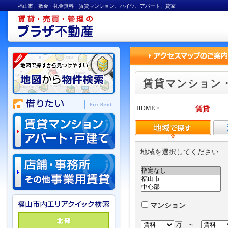
福山市、敷金・礼金無料 賃貸マンション、ハイツ、アパート、貸家
賃貸マンション
HOME
>
賃貸
地域を選択してください
マンション
万
～