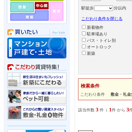
駅徒歩
分以内
こだわり条件を閉じる
新着物件
駐車場あり
バス・トイレ別
オートロック
新築
検索条件
こだわり条件
敷金・礼
3
1
3
該当件数
件（
件 から