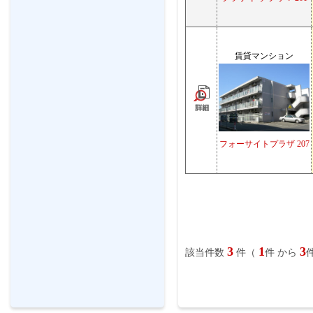
賃貸マンション
フォーサイトプラザ 207
3
1
3
該当件数
件（
件 から