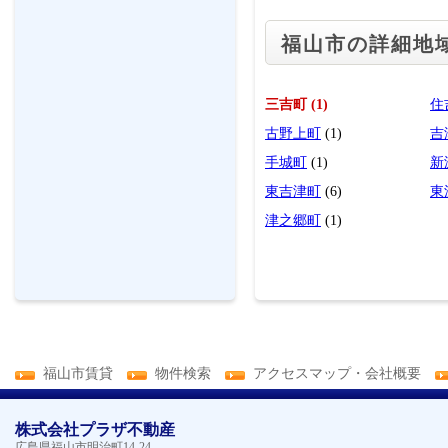
福山市の詳細地
三吉町 (1)
住
古野上町
(1)
吉
手城町
(1)
新
東吉津町
(6)
東
津之郷町
(1)
福山市賃貸
物件検索
アクセスマップ・会社概要
株式会社プラザ不動産
広島県福山市明治町14-24