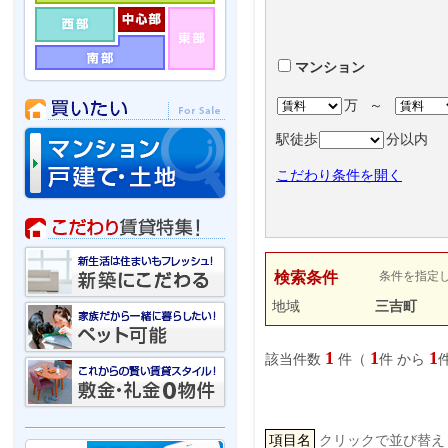
マンション
万
～
駅徒歩
分以内
こだわり条件を開く
検索条件
条件を指定
地域
三吉町
1
1
1
該当件数
件（
件 から
項目名
クリックで並び替