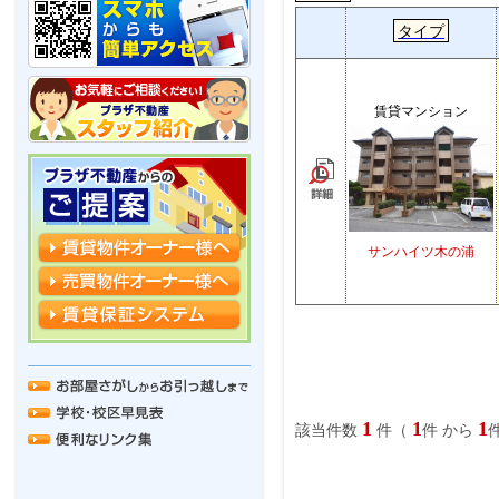
タイプ
賃貸マンション
サンハイツ木の浦
1
1
1
該当件数
件（
件 から