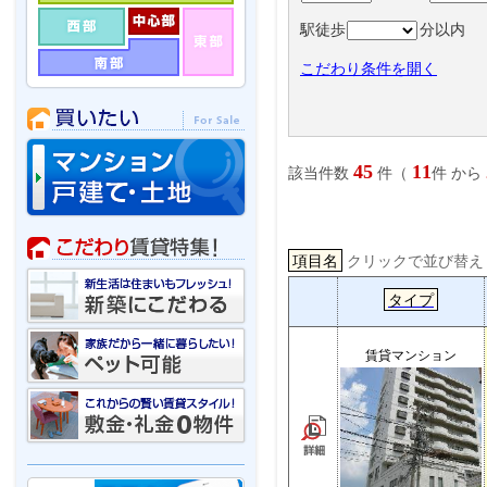
駅徒歩
分以内
こだわり条件を開く
45
11
該当件数
件（
件 から
項目名
クリックで並び替
タイプ
賃貸マンション