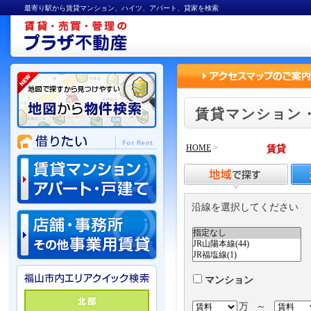
最寄り駅から賃貸マンション、ハイツ、アパート、貸家を検索
賃貸マンション
HOME
>
賃貸
沿線を選択してください
マンション
万
～