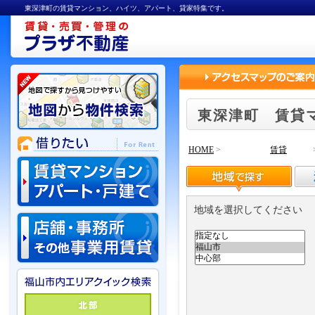
東深津町の賃貸マンション、ハイツ、アパート、貸家特集です。
東深津町 賃貸
HOME
>
賃貸
地域を選択してください