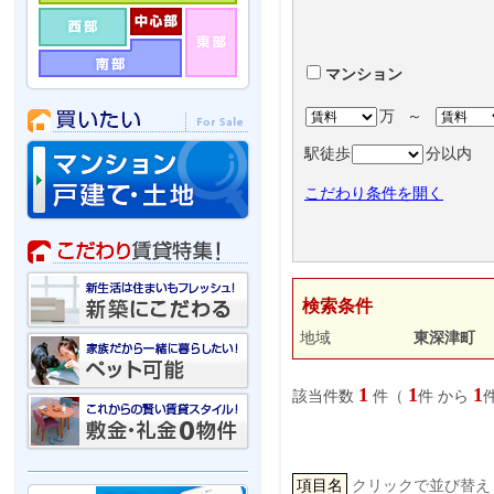
マンション
万
～
駅徒歩
分以内
こだわり条件を開く
検索条件
地域
東深津町
1
1
1
該当件数
件（
件 から
項目名
クリックで並び替