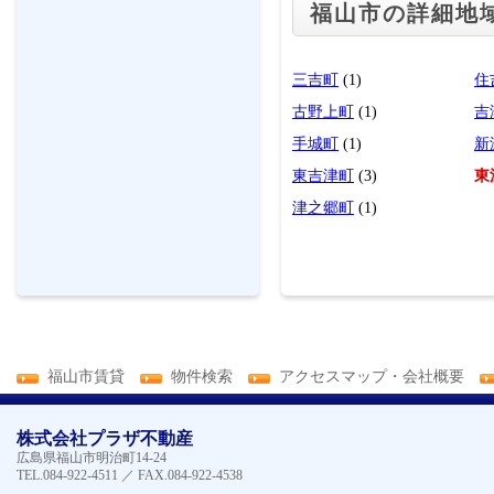
福山市の詳細地
三吉町
(1)
住
古野上町
(1)
吉
手城町
(1)
新
東吉津町
(3)
東
津之郷町
(1)
福山市賃貸
物件検索
アクセスマップ・会社概要
株式会社プラザ不動産
広島県福山市明治町14-24
TEL.084-922-4511 ／ FAX.084-922-4538