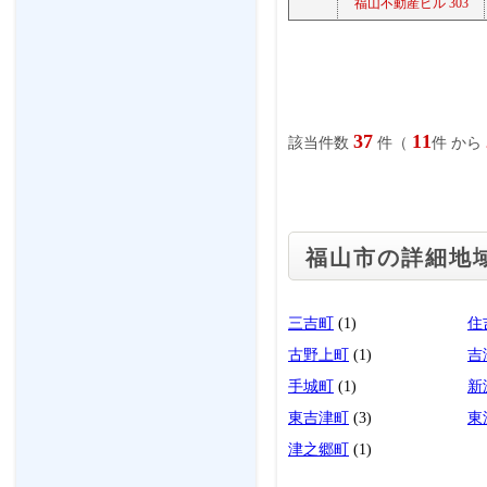
福山不動産ビル 303
37
11
該当件数
件（
件 から
福山市の詳細地
三吉町
(1)
住
古野上町
(1)
吉
手城町
(1)
新
東吉津町
(3)
東
津之郷町
(1)